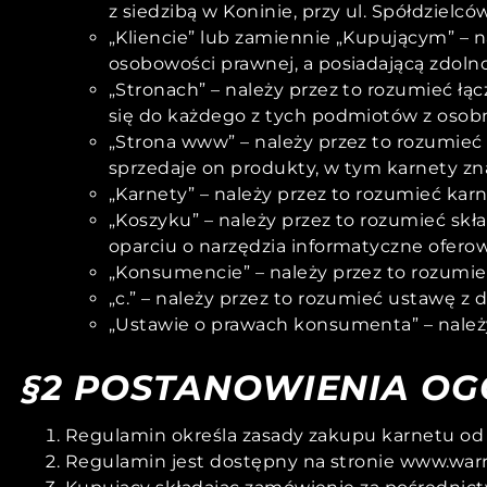
z siedzibą w Koninie, przy ul. Spółdziel
„Kliencie” lub zamiennie „Kupującym” – n
osobowości prawnej, a posiadającą zdoln
„Stronach” – należy przez to rozumieć łą
się do każdego z tych podmiotów z osob
„Strona www” – należy przez to rozumie
sprzedaje on produkty, w tym karnety zna
„Karnety” – należy przez to rozumieć kar
„Koszyku” – należy przez to rozumieć skł
oparciu o narzędzia informatyczne ofero
„Konsumencie” – należy przez to rozumieć 
„c.” – należy przez to rozumieć ustawę z d
„Ustawie o prawach konsumenta” – należy
§2 POSTANOWIENIA OG
Regulamin określa zasady zakupu karnetu od
Regulamin jest dostępny na stronie www.warr