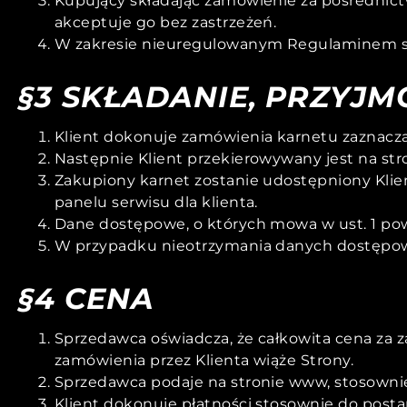
Kupujący składając zamówienie za pośrednic
akceptuje go bez zastrzeżeń.
W zakresie nieuregulowanym Regulaminem st
§3 SKŁADANIE, PRZYJ
Klient dokonuje zamówienia karnetu zaznaczaj
Następnie Klient przekierowywany jest na str
Zakupiony karnet zostanie udostępniony Kli
panelu serwisu dla klienta.
Dane dostępowe, o których mowa w ust. 1 pow
W przypadku nieotrzymania danych dostępowyc
§4 CENA
Sprzedawca oświadcza, że całkowita cena za 
zamówienia przez Klienta wiąże Strony.
Sprzedawca podaje na stronie www, stosownie 
Klient dokonuje płatności stosownie do post