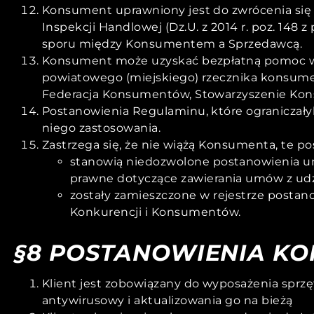
Konsument uprawniony jest do zwrócenia się d
Inspekcji Handlowej (Dz.U. z 2014 r. poz. 14
sporu między Konsumentem a Sprzedawcą.
Konsument może uzyskać bezpłatną pomoc w s
powiatowego (miejskiego) rzecznika konsumen
Federacja Konsumentów, Stowarzyszenie Kon
Postanowienia Regulaminu, które ograniczał
niego zastosowania.
Zastrzega się, że nie wiążą Konsumenta, te p
stanowią niedozwolone postanowienia umow
prawne dotyczące zawierania umów z u
zostały zamieszczone w rejestrze post
Konkurencji i Konsumentów.
§8 POSTANOWIENIA K
Klient jest zobowiązany do wyposażenia spr
antywirusowy i aktualizowania go na bieżą