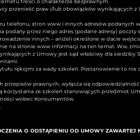
ternetu treści o charakterze bezprawnym.
cy przenieść praw i/lub obowiązków wynikających z 
telefonu, stron www i innych adresów podanych w t
a podany przez niego adres (podane adresy) poczty el
adzenie innych – aniżeli określone w dacie wejścia 
e na stronie www informacji na ten temat. Ww. zm
nikających z Umowy jest sąd właściwy dla siedziby 
entami.
tułu rękojmi za wady szkoleń. Postanowienie to nie 
h przepisów prawnych, wyłącza się odpowiedzialność
korzystania ze szkoleń stanowiących przedmiot Umo
alności wobec Konsumentów.
.
CZENIA O ODSTĄPIENIU OD UMOWY ZAWARTEJ 