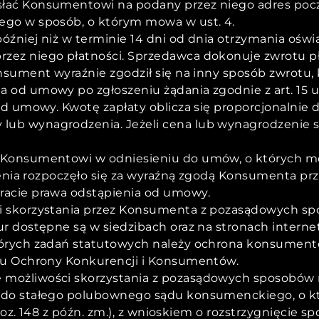
łać Konsumentowi na podany przez niego adres pocz
ego w sposób, o którym mowa w ust. 4.
óźniej niż w terminie 14 dni od dnia otrzymania oś
zez niego płatności. Sprzedawca dokonuje zwrotu pł
sument wyraźnie zgodził się na inny sposób zwrotu, k
d umowy po zgłoszeniu żądania zgodnie z art. 15 ust. 
od umowy. Kwotę zapłaty oblicza się proporcjonalnie 
b wynagrodzenia. Jeżeli cena lub wynagrodzenie są
 Konsumentowi w odniesieniu do umów, o których mo
dczenia rozpoczęło się za wyraźną zgodą Konsumenta 
racie prawa odstąpienia od umowy.
i skorzystania przez Konsumenta z pozasądowych spo
ur dostępne są w siedzibach oraz na stronach intern
tórych zadań statutowych należy ochrona konsument
ędu Ochrony Konkurencji i Konsumentów.
możliwości skorzystania z pozasądowych sposobów ro
 do stałego polubownego sądu konsumenckiego, o któ
. poz. 148 z późn. zm.), z wnioskiem o rozstrzygnięci