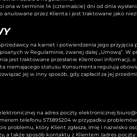
ąpi ona w terminie 14 (czternaście) dni od dnia wysła
 anulowane przez Klienta i jest traktowane jako niezł
WY
przedawcy na karnet i potwierdzenia jego przyjęcia 
pisanych w Regulaminie, zwanej dalej „Umową”. W 
 jest traktowane przesłanie Klientowi informacji, o 
a niemającego statusu Konsumenta regulują obowiąz
związać jej w inny sposób, gdy zapłacił za jej przedm
elektronicznej na adres poczty elektronicznej biuro@
 numerem telefonu 573895204 w przypadku problemó
s problemu, który Klient zgłasza, imię i nazwisko oso
, a także sposób kontaktu z Klientem (adres poczty 