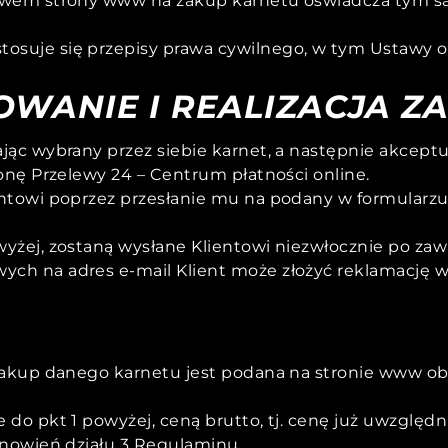
twem strony www na zakup karnetu oświadcza tym sam
osuje się przepisy prawa cywilnego, w tym Ustawy
MOWANIE I REALIZACJA 
ąc wybrany przez siebie karnet, a następnie akceptuj
onę Przelewy 24 – Centrum płatności online.
entowi poprzez przesłanie mu na podany w formular
yżej, zostaną wysłane Klientowi niezwłocznie po za
h na adres e-mail Klient może złożyć reklamację w
zakup danego karnetu jest podana na stronie www ob
do pkt 1 powyżej, ceną brutto, tj. cenę już uwzględn
anowień działu 3 Regulaminu.