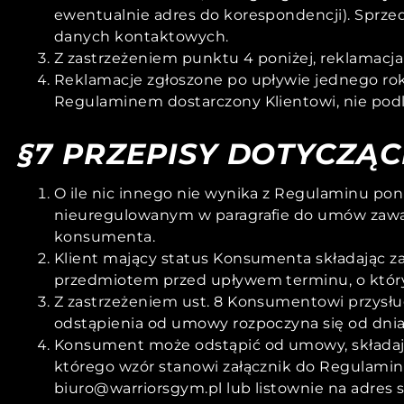
ewentualnie adres do korespondencji). Sprze
danych kontaktowych.
Z zastrzeżeniem punktu 4 poniżej, reklamacja
Reklamacje zgłoszone po upływie jednego rok
Regulaminem dostarczony Klientowi, nie podl
§7 PRZEPISY DOTYCZ
O ile nic innego nie wynika z Regulaminu p
nieuregulowanym w paragrafie do umów zaw
konsumenta.
Klient mający status Konsumenta składając z
przedmiotem przed upływem terminu, o któr
Z zastrzeżeniem ust. 8 Konsumentowi przysłu
odstąpienia od umowy rozpoczyna się od dni
Konsument może odstąpić od umowy, składają
którego wzór stanowi załącznik do Regulamin
biuro@warriorsgym.pl lub listownie na adres 