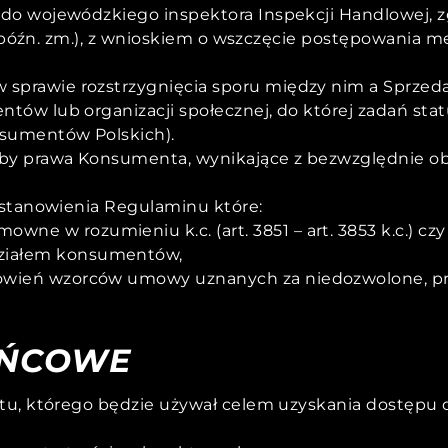
o wojewódzkiego inspektora Inspekcji Handlowej, zgod
8 z późn. zm.), z wnioskiem o wszczęcie postępowani
prawie rozstrzygnięcia sporu między nim a Sprzedaw
tów lub organizacji społecznej, do której zadań st
sumentów Polskich).
yby prawa Konsumenta, wynikające z bezwzględnie o
ostanowienia Regulaminu które:
ne w rozumieniu k.c. (art. 3851 – art. 3853 k.c.) c
działem konsumentów,
anowień wzorców umowy uznanych za niedozwolone, 
OŃCOWE
zętu, którego będzie używał celem uzyskania dostęp