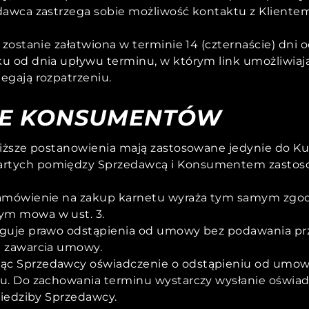
dawca zastrzega sobie możliwość kontaktu z Kliente
 zostanie załatwiona w terminie 14 (czternaście) dni
u od dnia upływu terminu, w którym link umożliwiają
egają rozpatrzeniu.
ĄCE KONSUMENTÓW
oniższe postanowienia mają zastosowane jedynie do
artych pomiędzy Sprzedawcą i Konsumentem zastoso
amówienie na zakup karnetu wyraża tym samym zgodę
ym mowa w ust. 3.
guje prawo odstąpienia od umowy bez podawania prz
a zawarcia umowy.
c Sprzedawcy oświadczenie o odstąpieniu od umowy
u. Do zachowania terminu wystarczy wysłanie oświa
siedziby Sprzedawcy.