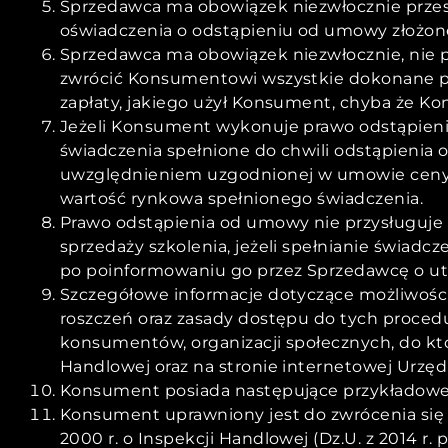
Sprzedawca ma obowiązek niezwłocznie przes
oświadczenia o odstąpieniu od umowy złożon
Sprzedawca ma obowiązek niezwłocznie, nie p
zwrócić Konsumentowi wszystkie dokonane pr
zapłaty, jakiego użył Konsument, chyba że Kon
Jeżeli Konsument wykonuje prawo odstąpienia o
świadczenia spełnione do chwili odstąpienia 
uwzględnieniem uzgodnionej w umowie ceny lu
wartość rynkowa spełnionego świadczenia.
Prawo odstąpienia od umowy nie przysługuje
sprzedaży szkolenia, jeżeli spełnianie świa
po poinformowaniu go przez Sprzedawcę o ut
Szczegółowe informacje dotyczące możliwośc
roszczeń oraz zasady dostępu do tych proced
konsumentów, organizacji społecznych, do k
Handlowej oraz na stronie internetowej Urz
Konsument posiada następujące przykładowe 
Konsument uprawniony jest do zwrócenia się
2000 r. o Inspekcji Handlowej (Dz.U. z 2014 r