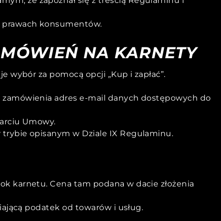
ym, że zapoznał się z treścią Regulaminu i
 o prawach konsumentów.
ZAMÓWIEŃ NA KARNETY
e wybór za pomocą opcji „Kup i zapłać”.
zu zamówienia adres e-mail danych dostępowych do
warciu Umowy.
 trybie opisanym w Dziale IX Regulaminu.
ok karnetu. Cena tam podana w dacie złożenia
iającą podatek od towarów i usług.