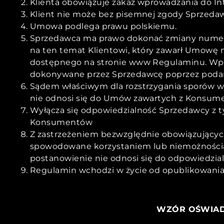
Klienta obowiązuje zakaz wprowadzania do In
Klient nie może bez pisemnej zgody Sprzedaw
Umowa podlega prawu polskiemu.
Sprzedawca ma prawo dokonać zmiany numeru 
na ten temat Klientowi, który zawarł Umowę n
dostępnego na stronie www Regulaminu. Wprow
dokonywane przez Sprzedawcę poprzez podani
Sądem właściwym dla rozstrzygania sporów wy
nie odnosi się do Umów zawartych z Konsum
Wyłącza się odpowiedzialność Sprzedawcy z ty
Konsumentów
Z zastrzeżeniem bezwzględnie obowiązującyc
spowodowane korzystaniem lub niemożnością 
postanowienie nie odnosi się do odpowiedzi
Regulamin wchodzi w życie od opublikowania
WZÓR OŚWIAD