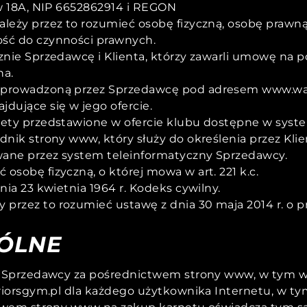
ców 18A, NIP 6652862914 i REGON
ależy przez to rozumieć osobę fizyczną, osobę prawną
ość do czynności prawnych.
cznie Sprzedawcę i Klienta, którzy zawarli umowę na 
na.
ć prowadzoną przez Sprzedawcę pod adresem www.war
jdujące się w jego ofercie.
nety przedstawione w ofercie klubu dostępne w system
adnik strony www, który służy do określenia przez Kl
wane przez system teleinformatyczny Sprzedawcy.
osobę fizyczną, o której mowa w art. 221 k.c.
nia 23 kwietnia 1964 r. Kodeks cywilny.
 przez to rozumieć ustawę z dnia 30 maja 2014 r. o
ÓLNE
 Sprzedawcy za pośrednictwem strony www, w tym wz
iorsgym.pl dla każdego użytkownika Internetu, w t